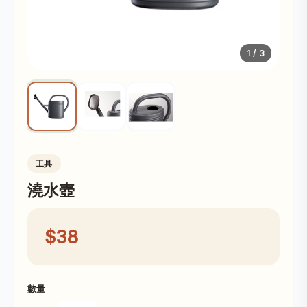
1
/ 3
工具
澆水壺
$38
數量