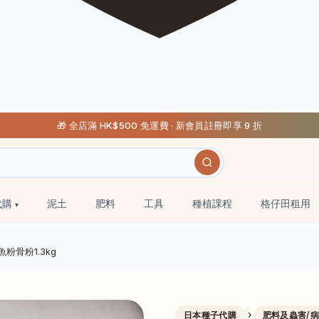
🎁 全店滿 HK$500 免運費 · 新會員註冊即享 9 折
代購
泥土
肥料
工具
種植課程
格仔田租用
魚粉骨粉1.3kg
›
日本種子代購
肥料及蟲害/