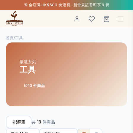
🎁 全店滿 HK$500 免運費 · 新會員註冊即享 9 折
首頁
/
工具
嚴選系列
工具
13 件商品
篩選
共
13
件商品