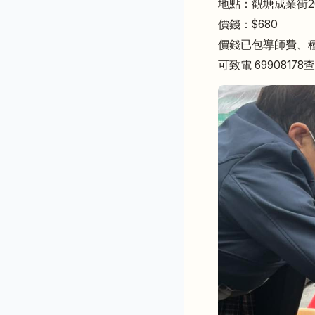
地點：觀塘成業街2
價錢：$680
價錢已包導師費、
可致電 69908178