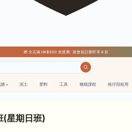
🎁 全店滿 HK$500 免運費 · 新會員註冊即享 9 折
代購
泥土
肥料
工具
種植課程
格仔田租用
(星期日班)