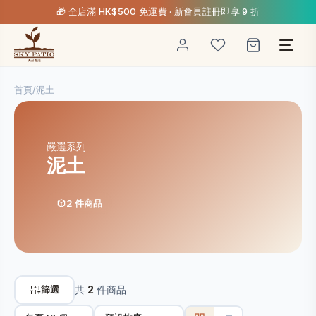
🎁 全店滿 HK$500 免運費 · 新會員註冊即享 9 折
首頁
/
泥土
嚴選系列
泥土
2 件商品
篩選
共
2
件商品