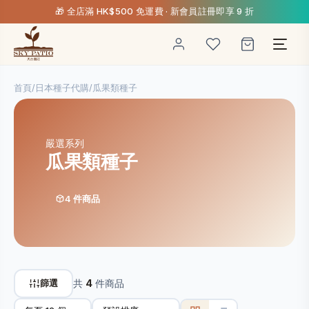
🎁 全店滿 HK$500 免運費 · 新會員註冊即享 9 折
首頁
/
日本種子代購
/
瓜果類種子
嚴選系列
瓜果類種子
4 件商品
篩選
共
4
件商品