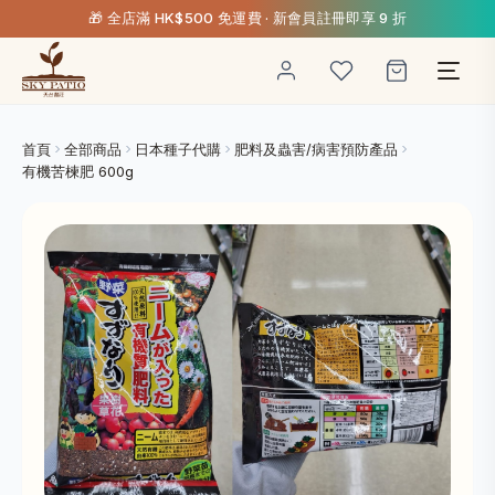
🎁 全店滿 HK$500 免運費 · 新會員註冊即享 9 折
首頁
全部商品
日本種子代購
肥料及蟲害/病害預防產品
有機苦楝肥 600g