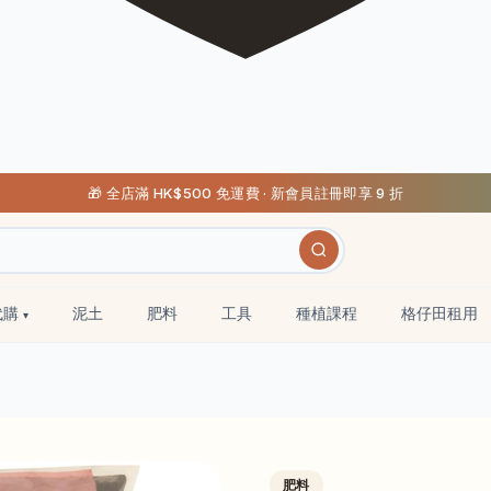
🎁 全店滿 HK$500 免運費 · 新會員註冊即享 9 折
代購
泥土
肥料
工具
種植課程
格仔田租用
肥料