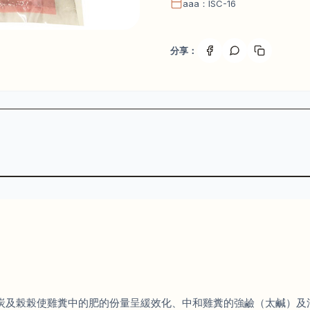
aaa：ISC-16
分享：
炭及榖榖使雞糞中的肥的份量呈緩效化、中和雞糞的強鹼（太鹹）及