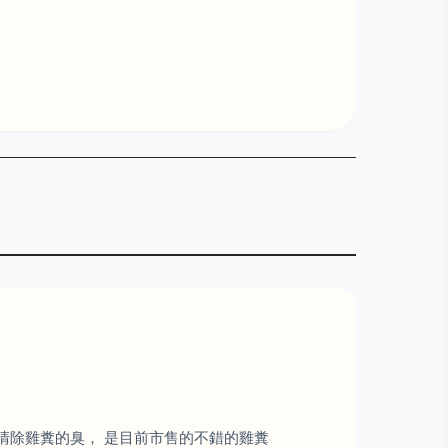
清除雞糞的臭， 是目前市售的不錯的雞糞