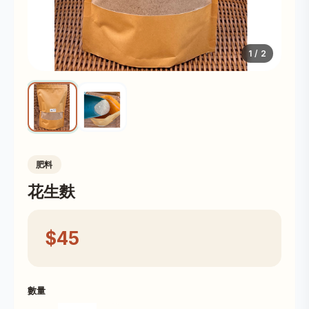
1
/ 2
肥料
花生麩
$45
數量